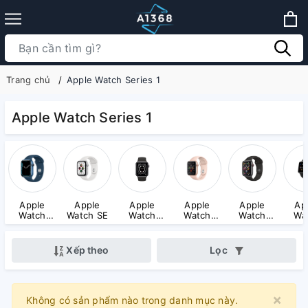
Trang chủ
Apple Watch Series 1
Apple Watch Series 1
Apple
Apple
Apple
Apple
Apple
Ap
Watch
Watch SE
Watch
Watch
Watch
Wa
Series 7
Series 6
Series 5
Series 4
Seri
Aluminum
Xếp theo
Lọc
×
Clo
Không có sản phẩm nào trong danh mục này.