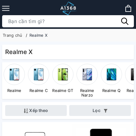
Trang chủ
Realme X
Realme X
Realme
Realme C
Realme GT
Realme
Realme Q
Real
Narzo
Xếp theo
Lọc