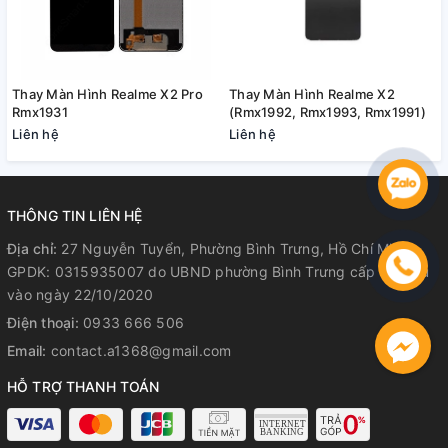
Thay Màn Hình Realme X2 Pro
Thay Màn Hình Realme X2
Rmx1931
(Rmx1992, Rmx1993, Rmx1991)
Liên hệ
Liên hệ
THÔNG TIN LIÊN HỆ
Địa chỉ:
27 Nguyễn Tuyển, Phường Bình Trưng, Hồ Chí Minh
GPDK: 0315935007 do UBND phường Bình Trưng cấp lần đầu
vào ngày 22/10/2020
Điện thoại:
0933 666 506
Email:
contact.a1368@gmail.com
HỖ TRỢ THANH TOÁN