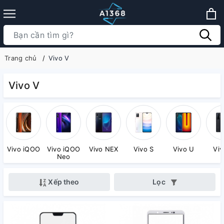
Trang chủ
Vivo V
Vivo V
Vivo iQOO
Vivo iQOO
Vivo NEX
Vivo S
Vivo U
Viv
Neo
Xếp theo
Lọc