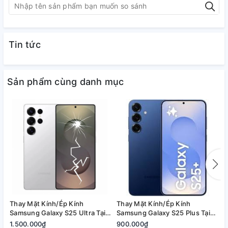
Tin tức
Sản phẩm cùng danh mục
Thay Mặt Kính/Ép Kính
Thay Mặt Kính/Ép Kính
T
Samsung Galaxy S25 Ultra Tại
Samsung Galaxy S25 Plus Tại
S
Quận 2, Tp. Thủ Đức | Bảo
Quận 2, Tp. Thủ Đức | Bảo
2
1.500.000₫
900.000₫
8