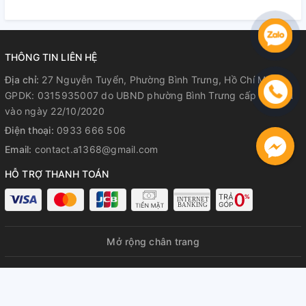
Hành Rõ Ràng
Hành Rõ Ràng
R
THÔNG TIN LIÊN HỆ
Địa chỉ:
27 Nguyễn Tuyển, Phường Bình Trưng, Hồ Chí Minh
GPDK: 0315935007 do UBND phường Bình Trưng cấp lần đầu
vào ngày 22/10/2020
Điện thoại:
0933 666 506
Email:
contact.a1368@gmail.com
HỖ TRỢ THANH TOÁN
Mở rộng chân trang
© Bản quyền thuộc về
A1368 GPDKKD: 0315935007 do UBND
phường Bình Trưng cấp lần đầu ngày 22/10/2020