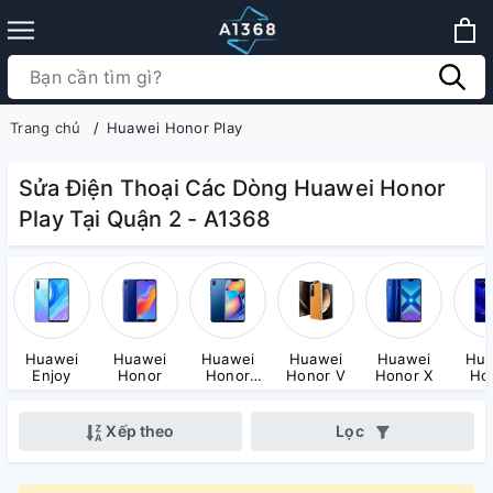
Trang chủ
Huawei Honor Play
Sửa Điện Thoại Các Dòng Huawei Honor
Play Tại Quận 2 - A1368
Huawei
Huawei
Huawei
Huawei
Huawei
Hua
Enjoy
Honor
Honor
Honor V
Honor X
Ho
Play
Vi
Xếp theo
Lọc