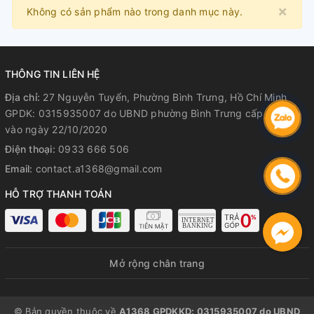
×
Clo
Không có sản phẩm nào trong danh mục này.
THÔNG TIN LIÊN HỆ
Địa chỉ:
27 Nguyễn Tuyển, Phường Bình Trưng, Hồ Chí Minh
GPDK: 0315935007 do UBND phường Bình Trưng cấp lần đầu
vào ngày 22/10/2020
Điện thoại:
0933 666 506
Email:
contact.a1368@gmail.com
HỖ TRỢ THANH TOÁN
Mở rộng chân trang
© Bản quyền thuộc về
A1368 GPDKKD: 0315935007 do UBND