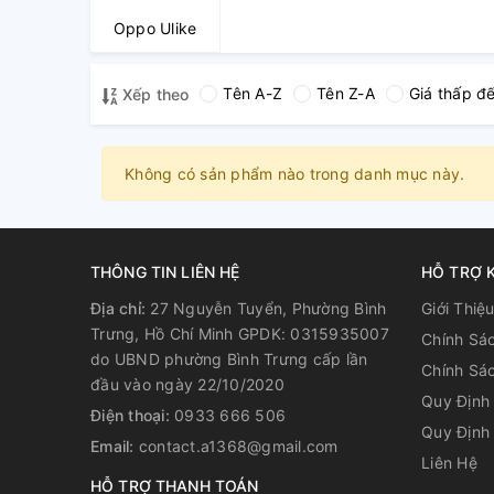
Oppo Ulike
Tên A-Z
Tên Z-A
Giá thấp đ
Xếp theo
Không có sản phẩm nào trong danh mục này.
THÔNG TIN LIÊN HỆ
HỖ TRỢ 
Địa chỉ:
27 Nguyễn Tuyển, Phường Bình
Giới Thiệ
Trưng, Hồ Chí Minh GPDK: 0315935007
Chính Sá
do UBND phường Bình Trưng cấp lần
Chính Sá
đầu vào ngày 22/10/2020
Quy Định 
Điện thoại:
0933 666 506
Quy Định 
Email:
contact.a1368@gmail.com
Liên Hệ
HỖ TRỢ THANH TOÁN