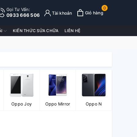
0
Gọi Tư Vấn:
Giỏ hàng
Tài khoản
0933 666 506
ẢI
KIẾN THỨC SỬA CHỮA
LIÊN HỆ
Oppo Joy
Oppo Mirror
Oppo N