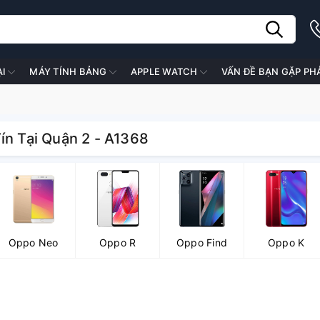
ẠI
MÁY TÍNH BẢNG
APPLE WATCH
VẤN ĐỀ BẠN GẶP PH
ín Tại Quận 2 - A1368
Oppo Neo
Oppo R
Oppo Find
Oppo K