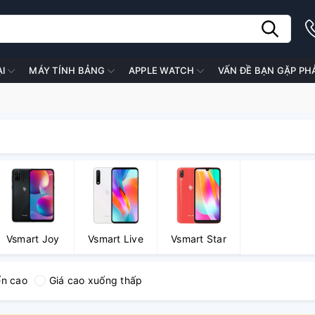
ẠI
MÁY TÍNH BẢNG
APPLE WATCH
VẤN ĐỀ BẠN GẶP PH
Vsmart Joy
Vsmart Live
Vsmart Star
ến cao
Giá cao xuống thấp