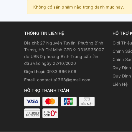
Không có sản phẩm nào trong danh mục này.
THÔNG TIN LIÊN HỆ
HỖ TRỢ 
Địa chỉ:
27 Nguyễn Tuyển, Phường Bình
Giới Thiệ
Trưng, Hồ Chí Minh GPDK: 0315935007
Chính Sá
do UBND phường Bình Trưng cấp lần
Chính Sá
đầu vào ngày 22/10/2020
Quy Định 
Điện thoại:
0933 666 506
Quy Định 
Email:
contact.a1368@gmail.com
Liên Hệ
HỖ TRỢ THANH TOÁN