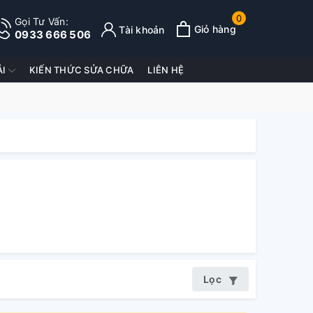
0
Gọi Tư Vấn:
Giỏ hàng
Tài khoản
0933 666 506
ẢI
KIẾN THỨC SỬA CHỮA
LIÊN HỆ
Lọc