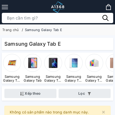
Trang chủ
Samsung Galaxy Tab E
Samsung Galaxy Tab E
Samsung
Samsung
Samsung
Samsung
Samsung
Sam
Galaxy Tab
Galaxy Tab
Galaxy Tab
Galaxy Tab
Galaxy Tab
Galax
Note
Active
E
S
Xếp theo
Lọc
×
Clo
Không có sản phẩm nào trong danh mục này.