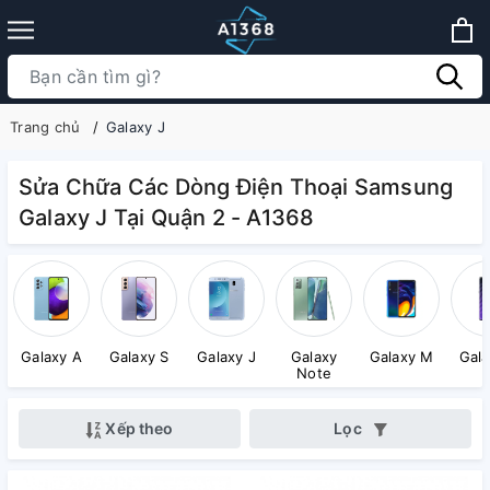
Trang chủ
Galaxy J
Sửa Chữa Các Dòng Điện Thoại Samsung
Galaxy J Tại Quận 2 - A1368
Galaxy A
Galaxy S
Galaxy J
Galaxy
Galaxy M
Gala
Note
Xếp theo
Lọc