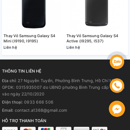
Thay Vỏ Samsung Galaxy S4
Thay Vỏ Samsung Galaxy S4
Mini (I9190, I9195)
Active (I9295, I537)
Liên hệ
Liên hệ
THÔNG TIN LIÊN HỆ
Địa chỉ:
27 Nguyễn Tuyển, Phường Bình Trưng, Hồ Chí Minh
GPDK: 0315935007 do UBND phường Bình Trưng cấp lần đầu
vào ngày 22/10/2020
Điện thoại:
0933 666 506
Email:
contact.a1368@gmail.com
HỖ TRỢ THANH TOÁN