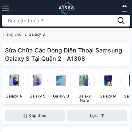
Trang chủ
Galaxy S
Sửa Chữa Các Dòng Điện Thoại Samsung
Galaxy S Tại Quận 2 - A1368
Galaxy A
Galaxy S
Galaxy J
Galaxy
Galaxy M
Gala
Note
Xếp theo
Lọc