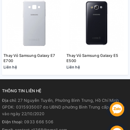
Thay Vỏ Samsung Galaxy E7
Thay Vỏ Samsung Galaxy E5
E700
E500
Liên hệ
Liên hệ
THÔNG TIN LIÊN HỆ
Địa chỉ:
27 Nguyễn Tuyển, Phường Bình Trưng, Hồ Chí Minh
GPDK: 0315935007 do UBND phường Bình Trưng cấp lần đầu
vào ngày 22/10/2020
Điện thoại:
0933 666 506
Email:
contact.a1368@gmail.com