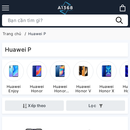
Trang chủ
Huawei P
Huawei P
Huawei
Huawei
Huawei
Huawei
Huawei
Hua
Enjoy
Honor
Honor
Honor V
Honor X
Ho
Play
Vi
Xếp theo
Lọc