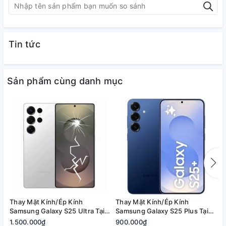
Tin tức
Sản phẩm cùng danh mục
Thay Mặt Kính/Ép Kính
Thay Mặt Kính/Ép Kính
T
Samsung Galaxy S25 Ultra Tại
Samsung Galaxy S25 Plus Tại
S
Quận 2, Tp. Thủ Đức | Bảo
Quận 2, Tp. Thủ Đức | Bảo
2
1.500.000₫
900.000₫
8