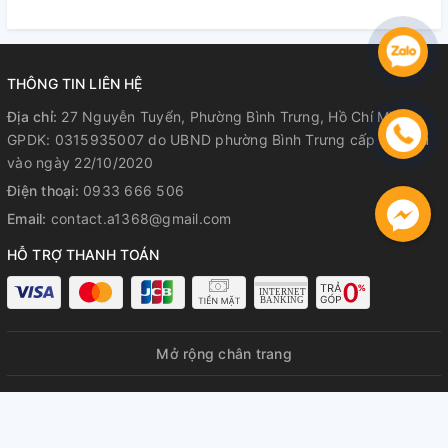
Hành Rõ Ràng
Hành Rõ Ràng
R
THÔNG TIN LIÊN HỆ
Địa chỉ:
27 Nguyễn Tuyển, Phường Bình Trưng, Hồ Chí Minh
GPDK: 0315935007 do UBND phường Bình Trưng cấp lần đầu
vào ngày 22/10/2020
Điện thoại:
0933 666 506
Email:
contact.a1368@gmail.com
HỖ TRỢ THANH TOÁN
Mở rộng chân trang
© Bản quyền thuộc về
A1368 GPDKKD: 0315935007 do UBND
phường Bình Trưng cấp lần đầu ngày 22/10/2020