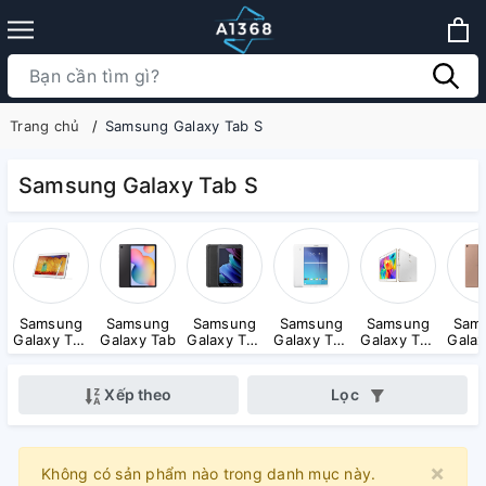
Trang chủ
Samsung Galaxy Tab S
Samsung Galaxy Tab S
Samsung
Samsung
Samsung
Samsung
Samsung
Sam
Galaxy Tab
Galaxy Tab
Galaxy Tab
Galaxy Tab
Galaxy Tab
Galax
Note
Active
E
S
Xếp theo
Lọc
×
Clo
Không có sản phẩm nào trong danh mục này.