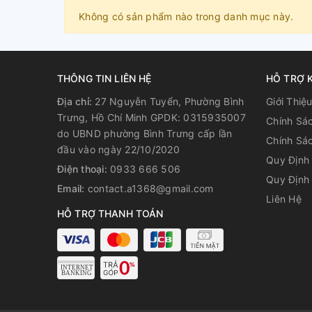
Không có sản phẩm nào trong danh mục này.
THÔNG TIN LIÊN HỆ
HỖ TRỢ 
Địa chỉ:
27 Nguyễn Tuyển, Phường Bình
Giới Thiệ
Trưng, Hồ Chí Minh GPDK: 0315935007
Chính Sá
do UBND phường Bình Trưng cấp lần
Chính Sá
đầu vào ngày 22/10/2020
Quy Định 
Điện thoại:
0933 666 506
Quy Định 
Email:
contact.a1368@gmail.com
Liên Hệ
HỖ TRỢ THANH TOÁN