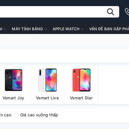
ẠI
MÁY TÍNH BẢNG
APPLE WATCH
VẤN ĐỀ BẠN GẶP PH
Vsmart Joy
Vsmart Live
Vsmart Star
ến cao
Giá cao xuống thấp