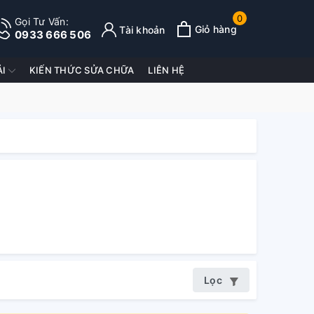
0
Gọi Tư Vấn:
Giỏ hàng
Tài khoản
0933 666 506
ẢI
KIẾN THỨC SỬA CHỮA
LIÊN HỆ
Lọc