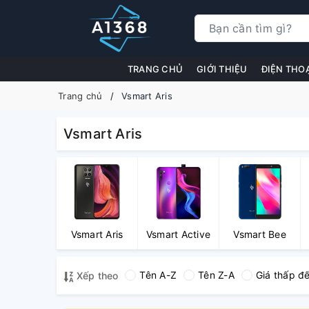
TRANG CHỦ
GIỚI THIỆU
ĐIỆN THO
Trang chủ
Vsmart Aris
Vsmart Aris
Vsmart Aris
Vsmart Active
Vsmart Bee
Tên A-Z
Tên Z-A
Giá thấp đ
Xếp theo