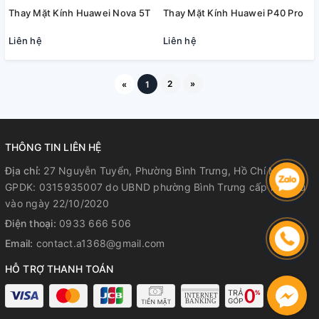
Thay Mặt Kính Huawei Nova 5T
Thay Mặt Kính Huawei P40 Pro
Liên hệ
Liên hệ
2
»
«
1
THÔNG TIN LIÊN HỆ
Địa chỉ:
27 Nguyễn Tuyển, Phường Bình Trưng, Hồ Chí Minh
GPDK: 0315935007 do UBND phường Bình Trưng cấp lần đầu
vào ngày 22/10/2020
Điện thoại:
0933 666 506
Email:
contact.a1368@gmail.com
HỖ TRỢ THANH TOÁN