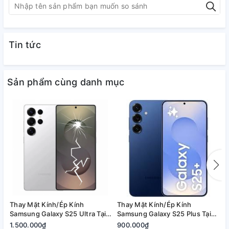
Tin tức
Sản phẩm cùng danh mục
Thay Mặt Kính/Ép Kính
Thay Mặt Kính/Ép Kính
T
Samsung Galaxy S25 Ultra Tại
Samsung Galaxy S25 Plus Tại
S
Quận 2, Tp. Thủ Đức | Bảo
Quận 2, Tp. Thủ Đức | Bảo
2
1.500.000₫
900.000₫
8