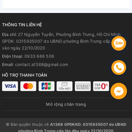
Hành Rõ Ràng
Hành Rõ Ràng
R
THÔNG TIN LIÊN HỆ
Địa chỉ:
27 Nguyễn Tuyển, Phường Bình Trưng, Hồ Chí Minh
GPDK: 0315935007 do UBND phường Bình Trưng cấp lần đầu
vào ngày 22/10/2020
Điện thoại:
0933 666 506
Email:
contact.a1368@gmail.com
HỖ TRỢ THANH TOÁN
Mở rộng chân trang
© Bản quyền thuộc về
A1368 GPDKKD: 0315935007 do UBND
phường Bình Trưng cấp lần đầu ngày 22/10/2020