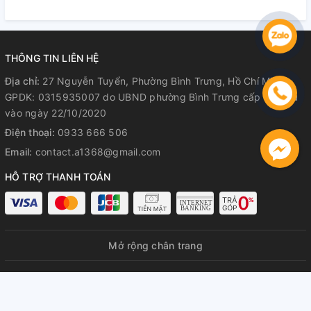
Hành Rõ Ràng
Hành Rõ Ràng
R
THÔNG TIN LIÊN HỆ
Địa chỉ:
27 Nguyễn Tuyển, Phường Bình Trưng, Hồ Chí Minh
GPDK: 0315935007 do UBND phường Bình Trưng cấp lần đầu
vào ngày 22/10/2020
Điện thoại:
0933 666 506
Email:
contact.a1368@gmail.com
HỖ TRỢ THANH TOÁN
Mở rộng chân trang
© Bản quyền thuộc về
A1368 GPDKKD: 0315935007 do UBND
phường Bình Trưng cấp lần đầu ngày 22/10/2020