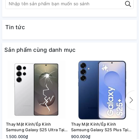
Tin tức
Sản phẩm cùng danh mục
Thay Mặt Kính/Ép Kính
Thay Mặt Kính/Ép Kính
T
Samsung Galaxy S25 Ultra Tại
Samsung Galaxy S25 Plus Tại
S
Quận 2, Tp. Thủ Đức | Bảo
Quận 2, Tp. Thủ Đức | Bảo
2
1.500.000₫
900.000₫
8