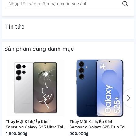
Tin tức
Sản phẩm cùng danh mục
Thay Mặt Kính/Ép Kính
Thay Mặt Kính/Ép Kính
T
Samsung Galaxy S25 Ultra Tại
Samsung Galaxy S25 Plus Tại
S
Quận 2, Tp. Thủ Đức | Bảo
Quận 2, Tp. Thủ Đức | Bảo
2
1.500.000₫
900.000₫
8