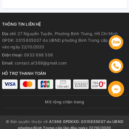
Hành Rõ Ràng
Hành Rõ Ràng
R
THÔNG TIN LIÊN HỆ
Địa chỉ:
27 Nguyễn Tuyển, Phường Bình Trưng, Hồ Chí Minh
GPDK: 0315935007 do UBND phường Bình Trưng cấp lần đầu
vào ngày 22/10/2020
Điện thoại:
0933 666 506
Email:
contact.a1368@gmail.com
HỖ TRỢ THANH TOÁN
Mở rộng chân trang
© Bản quyền thuộc về
A1368 GPDKKD: 0315935007 do UBND
phường Bình Trưng cấp lần đầu ngày 22/10/2020