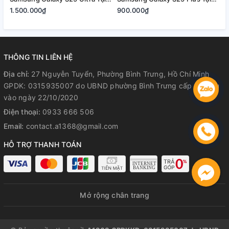
Quận 2, Tp. Thủ Đức | Bảo
Quận 2, Tp. Thủ Đức | Bảo
2
1.500.000₫
900.000₫
8
Hành Rõ Ràng
Hành Rõ Ràng
R
THÔNG TIN LIÊN HỆ
Địa chỉ:
27 Nguyễn Tuyển, Phường Bình Trưng, Hồ Chí Minh
GPDK: 0315935007 do UBND phường Bình Trưng cấp lần đầu
vào ngày 22/10/2020
Điện thoại:
0933 666 506
Email:
contact.a1368@gmail.com
HỖ TRỢ THANH TOÁN
Mở rộng chân trang