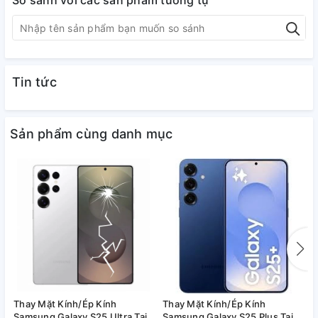
So sánh với các sản phẩm tương tự
Tin tức
Sản phẩm cùng danh mục
Thay Mặt Kính/Ép Kính
Thay Mặt Kính/Ép Kính
T
Samsung Galaxy S25 Ultra Tại
Samsung Galaxy S25 Plus Tại
S