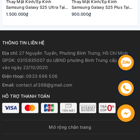
Thay Mặt Kính/Ép Kính
Thay Mặt Kính/Ép Kính
T
Samsung Galaxy S25 Ultra Tại
Samsung Galaxy S25 Plus Tại
S
Quận 2, Tp. Thủ Đức | Bảo
Quận 2, Tp. Thủ Đức | Bảo
2
1.500.000₫
900.000₫
8
Hành Rõ Ràng
Hành Rõ Ràng
R
THÔNG TIN LIÊN HỆ
Địa chỉ:
27 Nguyễn Tuyển, Phường Bình Trưng, Hồ Chí Minh
GPDK: 0315935007 do UBND phường Bình Trưng cấp lần đầu
vào ngày 22/10/2020
Điện thoại:
0933 666 506
Email:
contact.a1368@gmail.com
HỖ TRỢ THANH TOÁN
Mở rộng chân trang