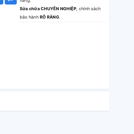
hàng.
Sửa chữa CHUYÊN NGHIỆP
, chính sách
bảo hành
RÕ RÀNG
.
Báo giá MIỄN PHÍ
, không sửa không lấy
tiền.
Hoàn tiền 100%
phí dịch vụ nếu khách
hàng không hài lòng.
Theo dõi TRỰC TIẾP
quá trình sửa chữa.