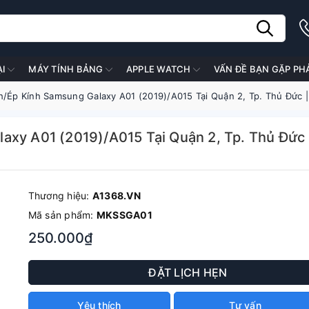
ẠI
MÁY TÍNH BẢNG
APPLE WATCH
VẤN ĐỀ BẠN GẶP PH
h/Ép Kính Samsung Galaxy A01 (2019)/A015 Tại Quận 2, Tp. Thủ Đức 
axy A01 (2019)/A015 Tại Quận 2, Tp. Thủ Đức
Thương hiệu:
A1368.VN
Mã sản phẩm:
MKSSGA01
250.000₫
ĐẶT LỊCH HẸN
Yêu thích
Tư vấn