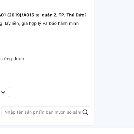
 A01 (2019)/A015
tại
quận 2, TP. Thủ Đức
?
 lấy liền, giá hợp lý và bảo hành minh
cảm ứng được
n
m