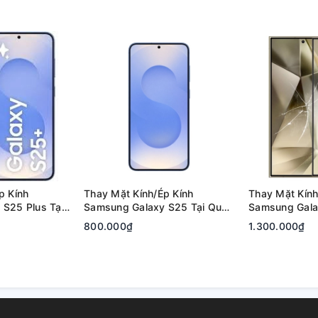
p Kính
Thay Mặt Kính/Ép Kính
Thay Mặt Kính
S25 Plus Tại
Samsung Galaxy S25 Tại Quận
Samsung Galax
 Đức | Bảo
2, Tp. Thủ Đức | Bảo Hành Rõ
Quận 2, Tp. T
800.000₫
1.300.000₫
Ràng
Hành Rõ Ràng