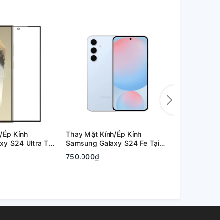
/Ép Kính
Thay Mặt Kính/Ép Kính
Thay Mặt Kí
y S24 Ultra Tại
Samsung Galaxy S24 Fe Tại
Samsung Ga
hủ Đức | Bảo
Quận 2, Tp. Thủ Đức | Bảo
Quận 2, Tp.
750.000₫
800.000₫
Hành Rõ Ràng
Hành Rõ Rà