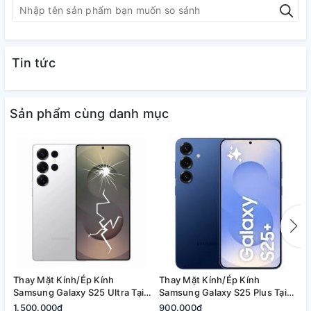
Tin tức
Sản phẩm cùng danh mục
Vì sao chọn A1368?
Thay Mặt Kính/Ép Kính
Thay Mặt Kính/Ép Kính
T
Ép kính nhanh chóng
, lấy liền 1–2 tiếng
Samsung Galaxy S25 Ultra Tại
Samsung Galaxy S25 Plus Tại
S
Quận 2, Tp. Thủ Đức | Bảo
Quận 2, Tp. Thủ Đức | Bảo
2
1.500.000₫
Kỹ thuật viên
kinh nghiệm, lành nghề
900.000₫
8