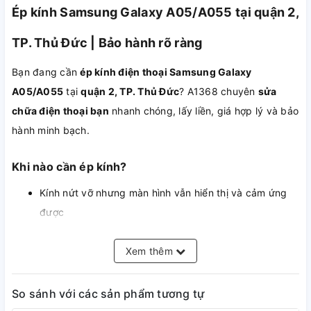
Ép kính Samsung Galaxy A05/A055 tại quận 2,
TP. Thủ Đức | Bảo hành rõ ràng
Bạn đang cần
ép kính điện thoại Samsung Galaxy
A05/A055
tại
quận 2, TP. Thủ Đức
? A1368 chuyên
sửa
chữa điện thoại bạn
nhanh chóng, lấy liền, giá hợp lý và bảo
hành minh bạch.
Khi nào cần ép kính?
Kính nứt vỡ nhưng màn hình vẫn hiển thị và cảm ứng
được
Bạn muốn tiết kiệm so với thay nguyên bộ màn
Màn hình bị trầy xước gây mất thẩm mỹ
Xem thêm
So sánh với các sản phẩm tương tự