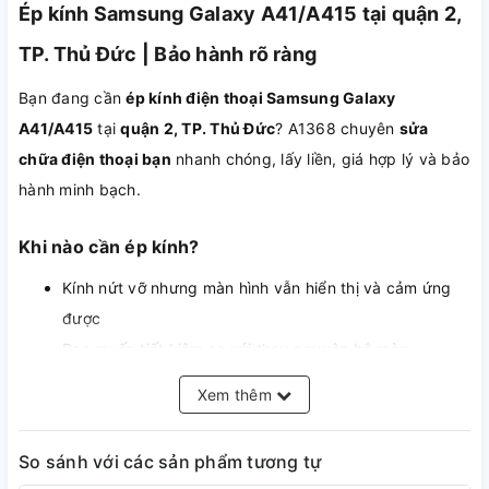
Ép kính Samsung Galaxy A41/A415 tại quận 2,
TP. Thủ Đức | Bảo hành rõ ràng
Bạn đang cần
ép kính điện thoại Samsung Galaxy
A41/A415
tại
quận 2, TP. Thủ Đức
? A1368 chuyên
sửa
chữa điện thoại bạn
nhanh chóng, lấy liền, giá hợp lý và bảo
hành minh bạch.
Khi nào cần ép kính?
Kính nứt vỡ nhưng màn hình vẫn hiển thị và cảm ứng
được
Bạn muốn tiết kiệm so với thay nguyên bộ màn
Màn hình bị trầy xước gây mất thẩm mỹ
Xem thêm
So sánh với các sản phẩm tương tự