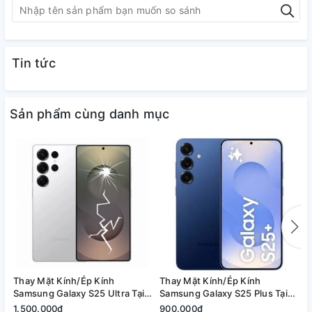
Tin tức
Sản phẩm cùng danh mục
Vì sao chọn A1368?
Thay Mặt Kính/Ép Kính
Ép kính nhanh chóng
, lấy liền 1–2 tiếng
Thay Mặt Kính/Ép Kính
T
Samsung Galaxy S25 Ultra Tại
Samsung Galaxy S25 Plus Tại
S
Kỹ thuật viên
giàu kinh nghiệm, lành nghề
Quận 2, Tp. Thủ Đức | Bảo
Quận 2, Tp. Thủ Đức | Bảo
2
1.500.000₫
900.000₫
8