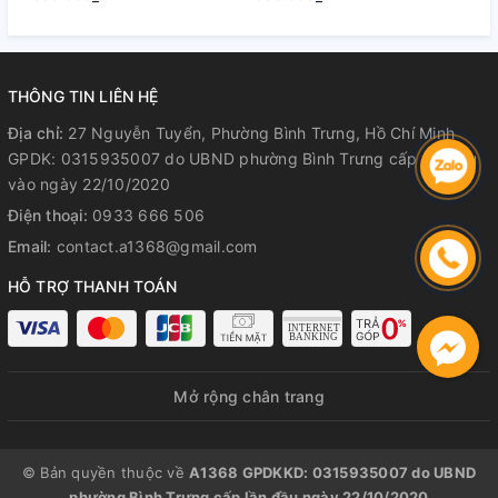
Theo dõi trực tiếp
quá trình ép kính
Hành Rõ Ràng
Hành Rõ Ràng
R
Hoàn tiền 100%
nếu không hài lòng
📍 Địa chỉ:
27 Nguyễn Tuyển, Bình Trưng Tây, TP. Thủ Đức
THÔNG TIN LIÊN HỆ
📞 Hotline:
0933 666 506 – 092 331 1368
Địa chỉ:
27 Nguyễn Tuyển, Phường Bình Trưng, Hồ Chí Minh
🕐 Giờ mở cửa:
8:30 – 21:00 (cả Chủ Nhật)
GPDK: 0315935007 do UBND phường Bình Trưng cấp lần đầu
vào ngày 22/10/2020
Điện thoại:
0933 666 506
Email:
contact.a1368@gmail.com
HỖ TRỢ THANH TOÁN
Mở rộng chân trang
© Bản quyền thuộc về
A1368 GPDKKD: 0315935007 do UBND
phường Bình Trưng cấp lần đầu ngày 22/10/2020