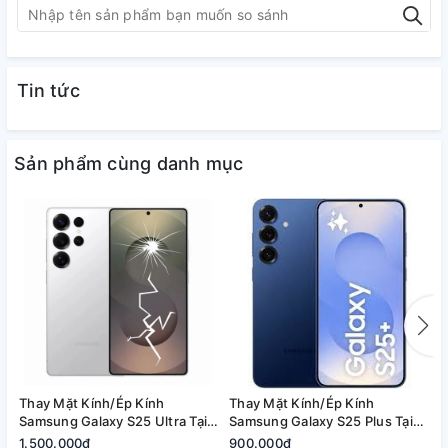
Tin tức
Sản phẩm cùng danh mục
Vì sao chọn A1368?
Thay Mặt Kính/Ép Kính
Thay Mặt Kính/Ép Kính
T
Ép kính nhanh chóng
, lấy liền 1–2 tiếng
Samsung Galaxy S25 Ultra Tại
Samsung Galaxy S25 Plus Tại
S
Quận 2, Tp. Thủ Đức | Bảo
Quận 2, Tp. Thủ Đức | Bảo
2
1.500.000₫
900.000₫
8
Kỹ thuật viên
giàu kinh nghiệm, lành nghề