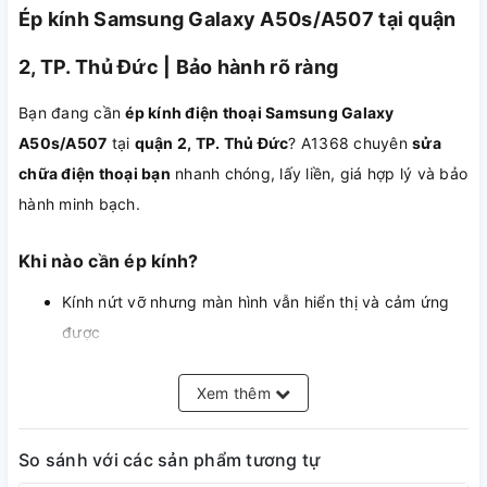
Ép kính Samsung Galaxy A50s/A507 tại quận
2, TP. Thủ Đức | Bảo hành rõ ràng
Bạn đang cần
ép kính điện thoại Samsung Galaxy
A50s/A507
tại
quận 2, TP. Thủ Đức
? A1368 chuyên
sửa
chữa điện thoại bạn
nhanh chóng, lấy liền, giá hợp lý và bảo
hành minh bạch.
Khi nào cần ép kính?
Kính nứt vỡ nhưng màn hình vẫn hiển thị và cảm ứng
được
Bạn muốn tiết kiệm so với thay nguyên bộ màn
Màn hình bị trầy xước gây mất thẩm mỹ
Xem thêm
So sánh với các sản phẩm tương tự