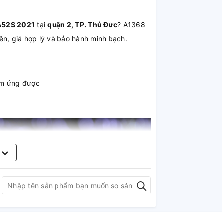
 A52S 2021
tại
quận 2, TP. Thủ Đức
? A1368
ền, giá hợp lý và bảo hành minh bạch.
cảm ứng được
n
m