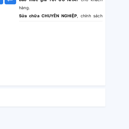
hàng.
Sửa chữa CHUYÊN NGHIỆP
, chính sách
bảo hành
RÕ RÀNG
.
Báo giá MIỄN PHÍ
, không sửa không lấy
tiền.
Hoàn tiền 100%
phí dịch vụ nếu khách
hàng không hài lòng.
Theo dõi TRỰC TIẾP
quá trình sửa chữa.