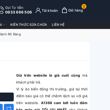
0
Gọi Tư Vấn:
Giỏ hàng
Tài khoản
0933 666 506
ẢI
KIẾN THỨC SỬA CHỮA
LIÊN HỆ
 Hành Rõ Ràng
Giá trên website là giá cuối cùng
mà
khách phải trả.
Vì lý do biến động thị trường, giá tại thời
điểm báo giá có thể chênh lệch so với giá
trên website.
A1368 cam kết luôn đảm
bảo mức giá TỐI ƯU NHẤT
cho khách