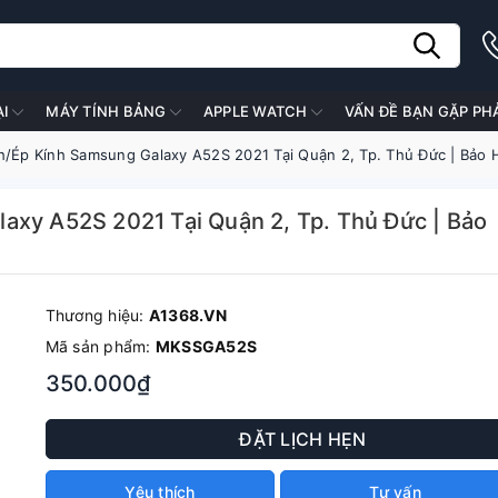
ẠI
MÁY TÍNH BẢNG
APPLE WATCH
VẤN ĐỀ BẠN GẶP PH
h/Ép Kính Samsung Galaxy A52S 2021 Tại Quận 2, Tp. Thủ Đức | Bảo
axy A52S 2021 Tại Quận 2, Tp. Thủ Đức | Bảo
Thương hiệu:
A1368.VN
Mã sản phẩm:
MKSSGA52S
350.000₫
ĐẶT LỊCH HẸN
Yêu thích
Tư vấn