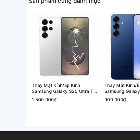
Sản phẩm cùng danh mục
Thay Mặt Kính/Ép Kính
Thay Mặt Kính/É
Samsung Galaxy S25 Ultra Tại
Samsung Galaxy 
Quận 2, Tp. Thủ Đức | Bảo
Quận 2, Tp. Thủ
1.500.000₫
900.000₫
Hành Rõ Ràng
Hành Rõ Ràng