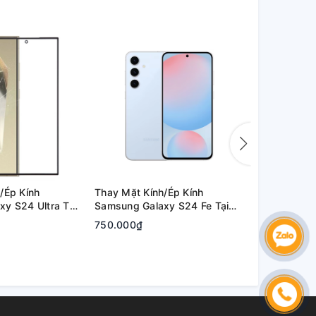
/Ép Kính
Thay Mặt Kính/Ép Kính
Thay Mặt Kí
y S24 Ultra Tại
Samsung Galaxy S24 Fe Tại
Samsung Ga
hủ Đức | Bảo
Quận 2, Tp. Thủ Đức | Bảo
Quận 2, Tp.
750.000₫
800.000₫
Hành Rõ Ràng
Hành Rõ Rà