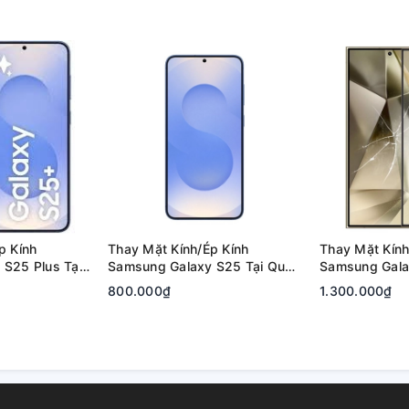
p Kính
Thay Mặt Kính/Ép Kính
Thay Mặt Kính
S25 Plus Tại
Samsung Galaxy S25 Tại Quận
Samsung Galax
 Đức | Bảo
2, Tp. Thủ Đức | Bảo Hành Rõ
Quận 2, Tp. T
800.000₫
1.300.000₫
Ràng
Hành Rõ Ràng