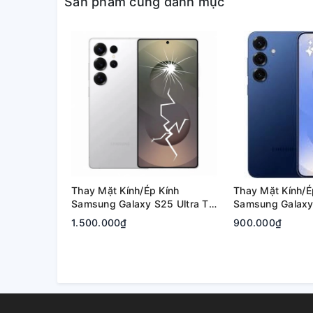
Sản phẩm cùng danh mục
Thay Mặt Kính/Ép Kính
Thay Mặt Kính/É
Samsung Galaxy S25 Ultra Tại
Samsung Galaxy 
Quận 2, Tp. Thủ Đức | Bảo
Quận 2, Tp. Thủ
1.500.000₫
900.000₫
Hành Rõ Ràng
Hành Rõ Ràng