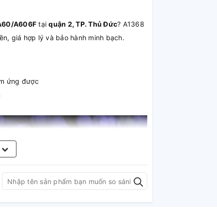
 A60/A606F
tại
quận 2, TP. Thủ Đức
? A1368
ền, giá hợp lý và bảo hành minh bạch.
cảm ứng được
n
m