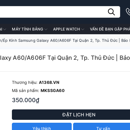
ẠI
MÁY TÍNH BẢNG
APPLE WATCH
VẤN ĐỀ BẠN GẶP PH
h/Ép Kính Samsung Galaxy A60/A606F Tại Quận 2, Tp. Thủ Đức | Bảo
axy A60/A606F Tại Quận 2, Tp. Thủ Đức | Bả
Thương hiệu:
A1368.VN
Mã sản phẩm:
MKSSGA60
350.000₫
ĐẶT LỊCH HẸN
Yêu thích
Tư vấn