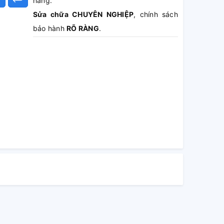
hàng.
Sửa chữa CHUYÊN NGHIỆP
, chính sách
bảo hành
RÕ RÀNG
.
Báo giá MIỄN PHÍ
, không sửa không lấy
tiền.
Hoàn tiền 100%
phí dịch vụ nếu khách
hàng không hài lòng.
Theo dõi TRỰC TIẾP
quá trình sửa chữa.