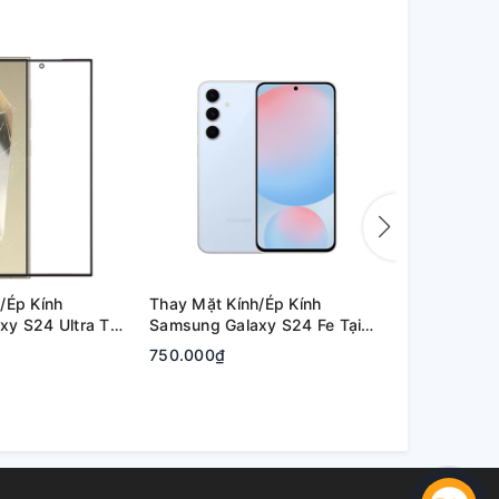
/Ép Kính
Thay Mặt Kính/Ép Kính
Thay Mặt Kí
y S24 Ultra Tại
Samsung Galaxy S24 Fe Tại
Samsung Ga
hủ Đức | Bảo
Quận 2, Tp. Thủ Đức | Bảo
Quận 2, Tp.
750.000₫
800.000₫
Hành Rõ Ràng
Hành Rõ Rà