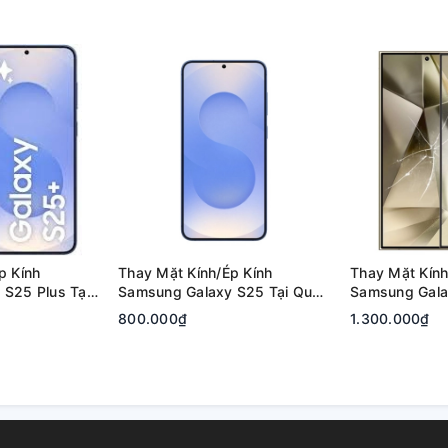
p Kính
Thay Mặt Kính/Ép Kính
Thay Mặt Kính
S25 Plus Tại
Samsung Galaxy S25 Tại Quận
Samsung Galax
 Đức | Bảo
2, Tp. Thủ Đức | Bảo Hành Rõ
Quận 2, Tp. T
800.000₫
1.300.000₫
Ràng
Hành Rõ Ràng