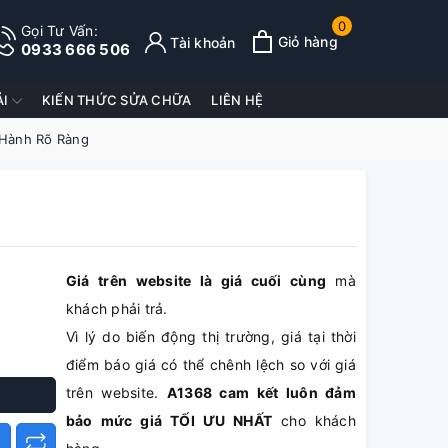
0
Gọi Tư Vấn:
Giỏ hàng
Tài khoản
0933 666 506
ẢI
KIẾN THỨC SỬA CHỮA
LIÊN HỆ
 Hành Rõ Ràng
o
Giá trên website là giá cuối cùng
mà
khách phải trả.
Vì lý do biến động thị trường, giá tại thời
điểm báo giá có thể chênh lệch so với giá
trên website.
A1368 cam kết luôn đảm
bảo mức giá TỐI ƯU NHẤT
cho khách