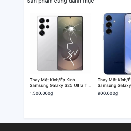
Sản phẩm cùng danh mục
Thay Mặt Kính/Ép Kính
Thay Mặt Kính/É
Samsung Galaxy S25 Ultra Tại
Samsung Galaxy 
Quận 2, Tp. Thủ Đức | Bảo
Quận 2, Tp. Thủ
1.500.000₫
900.000₫
Hành Rõ Ràng
Hành Rõ Ràng