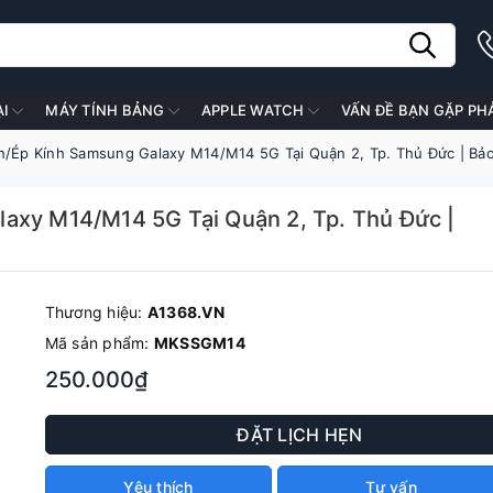
ẠI
MÁY TÍNH BẢNG
APPLE WATCH
VẤN ĐỀ BẠN GẶP PH
h/Ép Kính Samsung Galaxy M14/M14 5G Tại Quận 2, Tp. Thủ Đức | Bả
axy M14/M14 5G Tại Quận 2, Tp. Thủ Đức |
Thương hiệu:
A1368.VN
Mã sản phẩm:
MKSSGM14
250.000₫
ĐẶT LỊCH HẸN
Yêu thích
Tư vấn