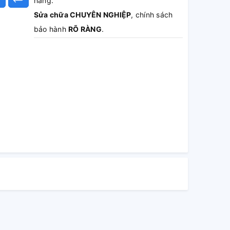
hàng.
Sửa chữa CHUYÊN NGHIỆP
, chính sách
bảo hành
RÕ RÀNG
.
Báo giá MIỄN PHÍ
, không sửa không lấy
tiền.
Hoàn tiền 100%
phí dịch vụ nếu khách
hàng không hài lòng.
Theo dõi TRỰC TIẾP
quá trình sửa chữa.