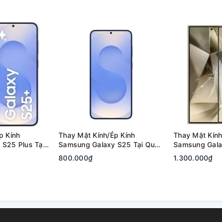
p Kính
Thay Mặt Kính/Ép Kính
Thay Mặt Kính
S25 Plus Tại
Samsung Galaxy S25 Tại Quận
Samsung Galax
 Đức | Bảo
2, Tp. Thủ Đức | Bảo Hành Rõ
Quận 2, Tp. T
800.000₫
1.300.000₫
Ràng
Hành Rõ Ràng