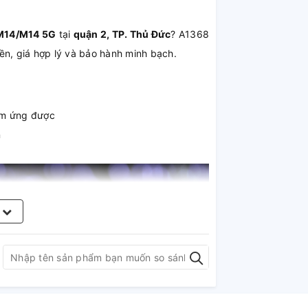
 M14/M14 5G
tại
quận 2, TP. Thủ Đức
? A1368
ền, giá hợp lý và bảo hành minh bạch.
cảm ứng được
n
m