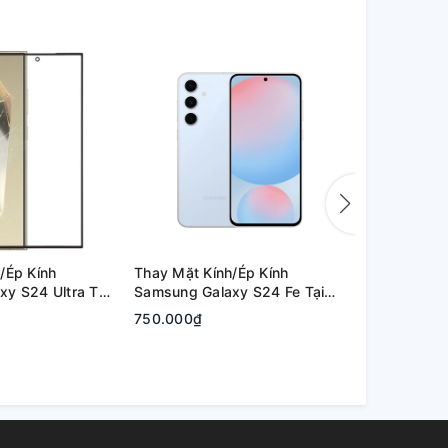
/Ép Kính
Thay Mặt Kính/Ép Kính
Thay Mặt Kí
y S24 Ultra Tại
Samsung Galaxy S24 Fe Tại
Samsung Ga
hủ Đức | Bảo
Quận 2, Tp. Thủ Đức | Bảo
Quận 2, Tp.
750.000₫
800.000₫
Hành Rõ Ràng
Hành Rõ Rà