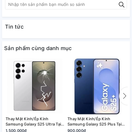
Tin tức
Sản phẩm cùng danh mục
Vì sao chọn A1368?
Thay Mặt Kính/Ép Kính
Thay Mặt Kính/Ép Kính
T
Ép kính nhanh chóng
, lấy liền 1–2 tiếng
Samsung Galaxy S25 Ultra Tại
Samsung Galaxy S25 Plus Tại
S
Quận 2, Tp. Thủ Đức | Bảo
Quận 2, Tp. Thủ Đức | Bảo
2
1.500.000₫
900.000₫
8
Không sửa không mất phí