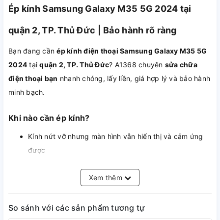
Ép kính Samsung Galaxy M35 5G 2024 tại
quận 2, TP. Thủ Đức | Bảo hành rõ ràng
Bạn đang cần
ép kính điện thoại Samsung Galaxy M35 5G
2024
tại
quận 2, TP. Thủ Đức
? A1368 chuyên
sửa chữa
điện thoại bạn
nhanh chóng, lấy liền, giá hợp lý và bảo hành
minh bạch.
Khi nào cần ép kính?
Kính nứt vỡ nhưng màn hình vẫn hiển thị và cảm ứng
được
Bạn muốn tiết kiệm so với thay nguyên bộ màn
Màn hình bị trầy xước gây mất thẩm mỹ
Xem thêm
So sánh với các sản phẩm tương tự