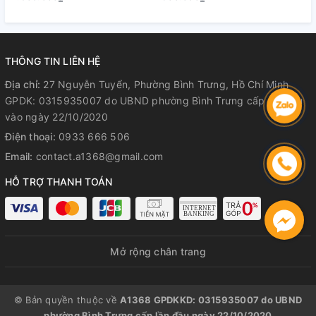
Hành Rõ Ràng
Hành Rõ Ràng
R
Theo dõi trực tiếp
quá trình ép kính
Hoàn tiền 100%
nếu không hài lòng
📍 Địa chỉ:
27 Nguyễn Tuyển, Bình Trưng Tây, TP. Thủ Đức
THÔNG TIN LIÊN HỆ
📞 Hotline:
0933 666 506 – 092 331 1368
Địa chỉ:
27 Nguyễn Tuyển, Phường Bình Trưng, Hồ Chí Minh
GPDK: 0315935007 do UBND phường Bình Trưng cấp lần đầu
🕐 Giờ mở cửa:
8:30 – 21:00 (cả Chủ Nhật)
vào ngày 22/10/2020
Điện thoại:
0933 666 506
Email:
contact.a1368@gmail.com
HỖ TRỢ THANH TOÁN
Mở rộng chân trang
© Bản quyền thuộc về
A1368 GPDKKD: 0315935007 do UBND
phường Bình Trưng cấp lần đầu ngày 22/10/2020