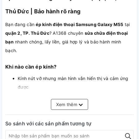
Thủ Đức | Bảo hành rõ ràng
Bạn đang cần
ép kính điện thoại Samsung Galaxy M55
tại
quận 2, TP. Thủ Đức
? A1368 chuyên
sửa chữa điện thoại
bạn
nhanh chóng, lấy liền, giá hợp lý và bảo hành minh
bạch.
Khi nào cần ép kính?
Kính nứt vỡ nhưng màn hình vẫn hiển thị và cảm ứng
được
Bạn muốn tiết kiệm so với thay nguyên bộ màn
Màn hình bị trầy xước gây mất thẩm mỹ
Xem thêm
So sánh với các sản phẩm tương tự