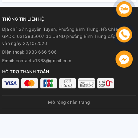
Theo dõi trực tiếp
quá trình ép kính
Hoàn tiền 100%
nếu không hài lòng
📍 Địa chỉ:
27 Nguyễn Tuyển, Bình Trưng Tây, TP. Thủ Đức
THÔNG TIN LIÊN HỆ
📞 Hotline:
0933 666 506 – 092 331 1368
Địa chỉ:
27 Nguyễn Tuyển, Phường Bình Trưng, Hồ Chí Minh
GPDK: 0315935007 do UBND phường Bình Trưng cấp lần đầu
🕐
Giờ mở cửa:
8:30 – 21:00 (cả Chủ Nhật)
vào ngày 22/10/2020
Điện thoại:
0933 666 506
Email:
contact.a1368@gmail.com
HỖ TRỢ THANH TOÁN
Mở rộng chân trang
© Bản quyền thuộc về
A1368 GPDKKD: 0315935007 do UBND
phường Bình Trưng cấp lần đầu ngày 22/10/2020
Cung cấp bởi
Sapo