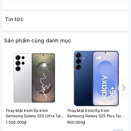
Tin tức
Sản phẩm cùng danh mục
Vì sao chọn A1368?
Thay Mặt Kính/Ép Kính
Thay Mặt Kính/Ép Kính
T
Ép kính nhanh chóng
, lấy liền 1–2 tiếng
Samsung Galaxy S25 Ultra Tại
Samsung Galaxy S25 Plus Tại
S
Quận 2, Tp. Thủ Đức | Bảo
Quận 2, Tp. Thủ Đức | Bảo
2
1.500.000₫
900.000₫
8
Kỹ thuật viên
giàu kinh nghiệm, lành nghề
Hành Rõ Ràng
Hành Rõ Ràng
R