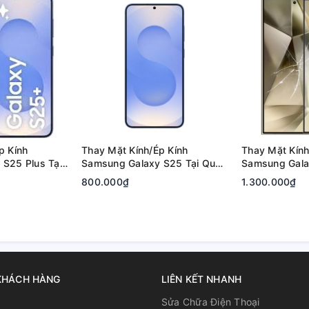
hình bị hư có thể khắc phục bằng cách thay
ấy nhất là ở những máy bị rơi va đập hay bị
g của khách hàng lên đầu. A1368 cam kết:
p Kính
Thay Mặt Kính/Ép Kính
Thay Mặt Kính
S25 Plus Tại
Samsung Galaxy S25 Tại Quận
Samsung Galax
 Đức | Bảo
2, Tp. Thủ Đức | Bảo Hành Rõ
Quận 2, Tp. T
800.000₫
1.300.000₫
Ràng
Hành Rõ Ràng
ên máy của mình
KHÁCH HÀNG
LIÊN KẾT NHANH
ạch và rõ ràng
u
Sửa Chữa Điện Thoại