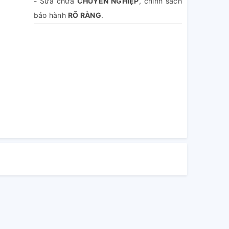
- Sửa chữa
CHUYÊN NGHIỆP
, chính sách
bảo hành
RÕ RÀNG
.
- Báo giá
MIỄN PHÍ
, không sửa không lấy
tiền.
- Hoàn tiền 100% phí dịch vụ nếu khách
hàng không hài lòng.
- Theo dõi
TRỰC TIẾP
quá trình sửa chữa.