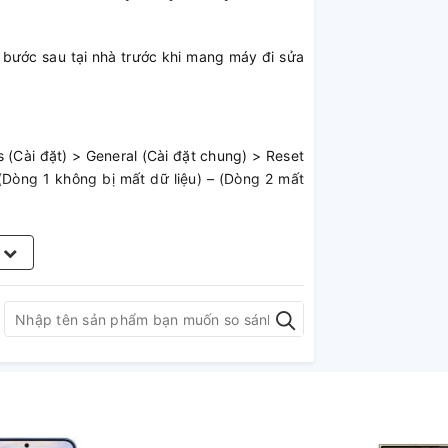
 bước sau tại nhà trước khi mang máy đi sửa
s (Cài đặt) > General (Cài đặt chung) > Reset
). (Dòng 1 không bị mất dữ liệu) – (Dòng 2 mất
t.
m
c thì iPhone Xr của bạn cần phải kiểm tra
g trong trường hợp nào?
g ở iPhone, dưới đây là một số thông tin bạn
ư có thể khắc phục bằng cách thay thế mới.