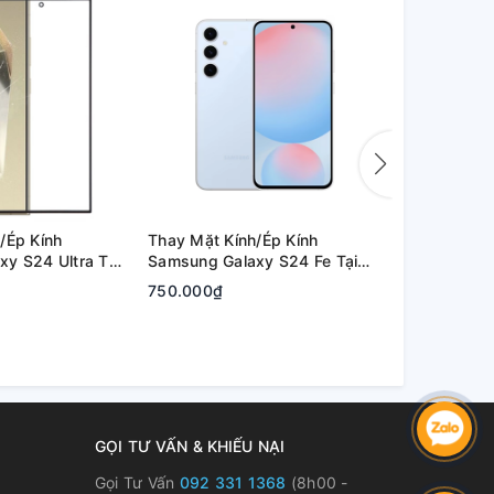
/Ép Kính
Thay Mặt Kính/Ép Kính
Thay Mặt Kí
y S24 Ultra Tại
Samsung Galaxy S24 Fe Tại
Samsung Ga
hủ Đức | Bảo
Quận 2, Tp. Thủ Đức | Bảo
Quận 2, Tp.
750.000₫
800.000₫
Hành Rõ Ràng
Hành Rõ Rà
GỌI TƯ VẤN & KHIẾU NẠI
Gọi Tư Vấn
092 331 1368
(8h00 -