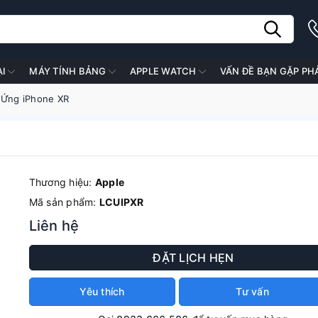
ẠI
MÁY TÍNH BẢNG
APPLE WATCH
VẤN ĐỀ BẠN GẶP PH
 Ứng iPhone XR
Thương hiệu:
Apple
Mã sản phẩm:
LCUIPXR
Liên hệ
ĐẶT LỊCH HẸN
Yêu thích
Tư vấn