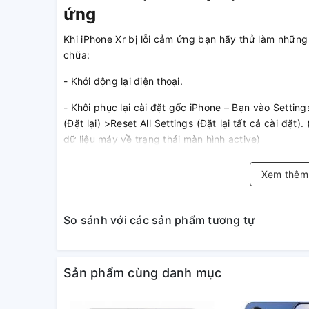
ứng
Khi iPhone Xr bị lỗi cảm ứng bạn hãy thử làm những
chữa:
- Khởi động lại điện thoại.
- Khôi phục lại cài đặt gốc iPhone – Bạn vào Setting
(Đặt lại) >Reset All Settings (Đặt lại tất cả cài đặt
dữ liệu máy về trạng thái màn hình active)
- Dùng iTunes chạy lại phiên bản phần mềm mới nhấ
Xem thê
Nếu như những biện pháp trên không khắc phục đượ
và sửa chữa.
So sánh với các sản phẩm tương tự
2. Sửa iPhone XR liệt cảm ứn
Sẽ có nhiều trường hợp gây ra lỗi loạn liệt cảm ứn
Sản phẩm cùng danh mục
tham khảo:
– Lỗi iC cảm ứng:
Trong trường hợp ic cảm ứng bị h