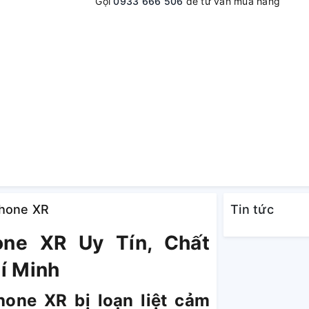
Gọi
0933 666 506
để tư vấn mua hàng
Phone XR
Tin tức
ne XR Uy Tín, Chất
í Minh
hone XR bị loạn liệt cảm