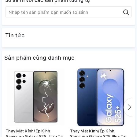
So sánh với các sản phẩm tương tự
Tin tức
Sản phẩm cùng danh mục
Thay Mặt Kính/Ép Kính
Thay Mặt Kính/Ép Kính
T
Samsung Galaxy S25 Ultra Tại
Samsung Galaxy S25 Plus Tại
S