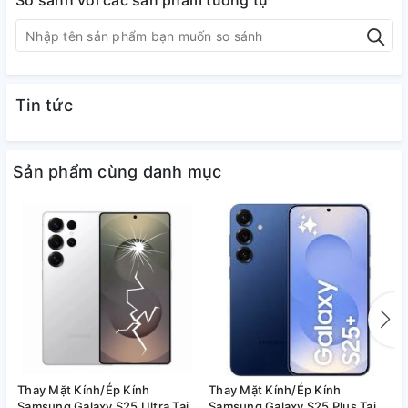
So sánh với các sản phẩm tương tự
Tin tức
Sản phẩm cùng danh mục
Thay Mặt Kính/Ép Kính
Thay Mặt Kính/Ép Kính
T
Samsung Galaxy S25 Ultra Tại
Samsung Galaxy S25 Plus Tại
S