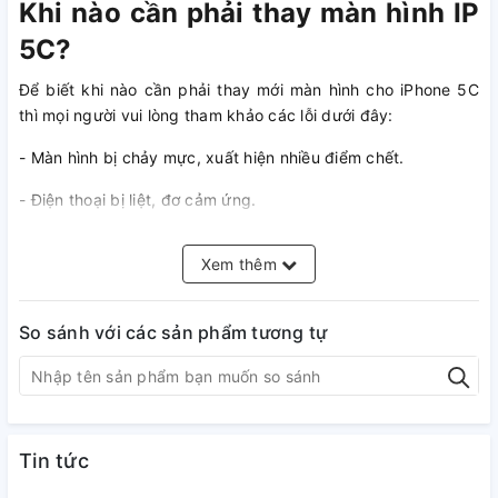
Khi nào cần phải thay màn hình IP
5C?
Để biết khi nào cần phải thay mới màn hình cho iPhone 5C
thì mọi người vui lòng tham khảo các lỗi dưới đây:
- Màn hình bị chảy mực, xuất hiện nhiều điểm chết.
- Điện thoại bị liệt, đơ cảm ứng.
- Màn hình xuất hiện nhiều đường sọc.
Xem thêm
- Màn hình bị nhiễu màu, hiển thị không đồng đều.
- Màn hình iPhone 5C bị cháy.
So sánh với các sản phẩm tương tự
- Màn hình bị vỡ nát không thể thao tác cảm ứng.
Nguyên nhân dẫn đến tình trạng
màn hình iPhone 5C bị hư hỏng?
Tin tức
Trong quá trình sử dụng sẽ có nhiều nguyên nhân dẫn đến