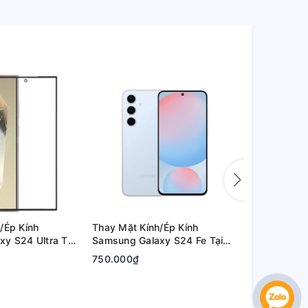
/Ép Kính
Thay Mặt Kính/Ép Kính
Thay Mặt Kí
y S24 Ultra Tại
Samsung Galaxy S24 Fe Tại
Samsung Ga
hủ Đức | Bảo
Quận 2, Tp. Thủ Đức | Bảo
Quận 2, Tp.
750.000₫
800.000₫
Hành Rõ Ràng
Hành Rõ Rà