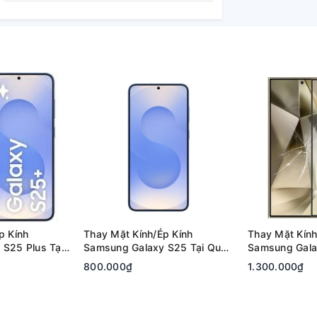
p Kính
Thay Mặt Kính/Ép Kính
Thay Mặt Kính
S25 Plus Tại
Samsung Galaxy S25 Tại Quận
Samsung Galax
 Đức | Bảo
2, Tp. Thủ Đức | Bảo Hành Rõ
Quận 2, Tp. T
800.000₫
1.300.000₫
Ràng
Hành Rõ Ràng