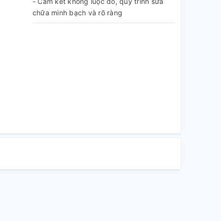
- Cam kết không luộc đồ, quy trình sửa
chữa minh bạch và rõ ràng