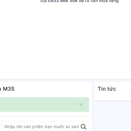
Gọi
0933 666 506
để tư vấn mua hàng
zu M3S
Tin tức
×