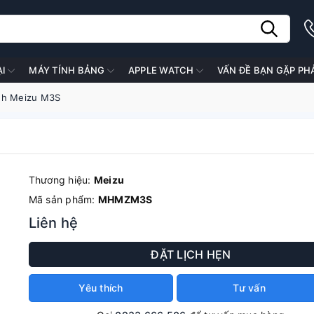
ẠI
MÁY TÍNH BẢNG
APPLE WATCH
VẤN ĐỀ BẠN GẶP PH
nh Meizu M3S
Thương hiệu:
Meizu
Mã sản phẩm:
MHMZM3S
Liên hệ
ĐẶT LỊCH HẸN
Yêu thích
Tư vấn