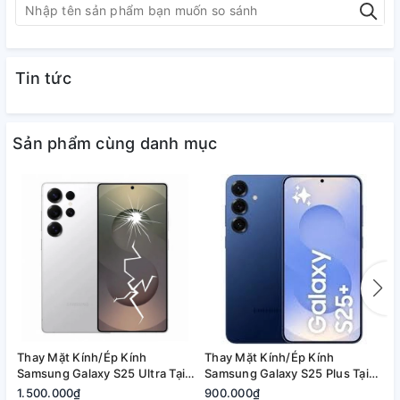
Tin tức
Sản phẩm cùng danh mục
Thay Mặt Kính/Ép Kính
Thay Mặt Kính/Ép Kính
T
Samsung Galaxy S25 Ultra Tại
Samsung Galaxy S25 Plus Tại
S
Quận 2, Tp. Thủ Đức | Bảo
Quận 2, Tp. Thủ Đức | Bảo
2
1.500.000₫
900.000₫
8