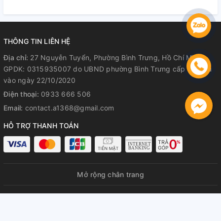
Hành Rõ Ràng
Hành Rõ Ràng
R
THÔNG TIN LIÊN HỆ
Địa chỉ:
27 Nguyễn Tuyển, Phường Bình Trưng, Hồ Chí Minh
GPDK: 0315935007 do UBND phường Bình Trưng cấp lần đầu
vào ngày 22/10/2020
Điện thoại:
0933 666 506
Email:
contact.a1368@gmail.com
HỖ TRỢ THANH TOÁN
Mở rộng chân trang
© Bản quyền thuộc về
A1368 GPDKKD: 0315935007 do UBND
phường Bình Trưng cấp lần đầu ngày 22/10/2020