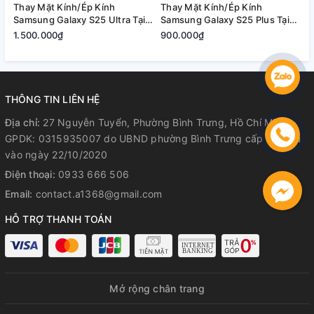
Thay Mặt Kính/Ép Kính
Thay Mặt Kính/Ép Kính
T
Samsung Galaxy S25 Ultra Tại
Samsung Galaxy S25 Plus Tại
S
Quận 2, Tp. Thủ Đức | Bảo
Quận 2, Tp. Thủ Đức | Bảo
2
1.500.000₫
900.000₫
8
Hành Rõ Ràng
Hành Rõ Ràng
R
THÔNG TIN LIÊN HỆ
Địa chỉ:
27 Nguyễn Tuyển, Phường Bình Trưng, Hồ Chí Minh
GPDK: 0315935007 do UBND phường Bình Trưng cấp lần đầu
vào ngày 22/10/2020
Điện thoại:
0933 666 506
Email:
contact.a1368@gmail.com
HỖ TRỢ THANH TOÁN
Mở rộng chân trang