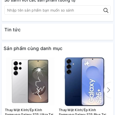
So sánh với các sản phẩm tương tự
Tin tức
Sản phẩm cùng danh mục
Thay Mặt Kính/Ép Kính
Thay Mặt Kính/Ép Kính
T
Samsung Galaxy S25 Ultra Tại
Samsung Galaxy S25 Plus Tại
S