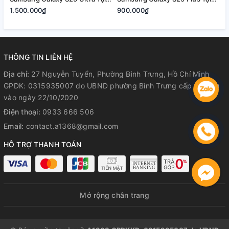
Quận 2, Tp. Thủ Đức | Bảo
Quận 2, Tp. Thủ Đức | Bảo
2
1.500.000₫
900.000₫
8
Hành Rõ Ràng
Hành Rõ Ràng
R
THÔNG TIN LIÊN HỆ
Địa chỉ:
27 Nguyễn Tuyển, Phường Bình Trưng, Hồ Chí Minh
GPDK: 0315935007 do UBND phường Bình Trưng cấp lần đầu
vào ngày 22/10/2020
Điện thoại:
0933 666 506
Email:
contact.a1368@gmail.com
HỖ TRỢ THANH TOÁN
Mở rộng chân trang