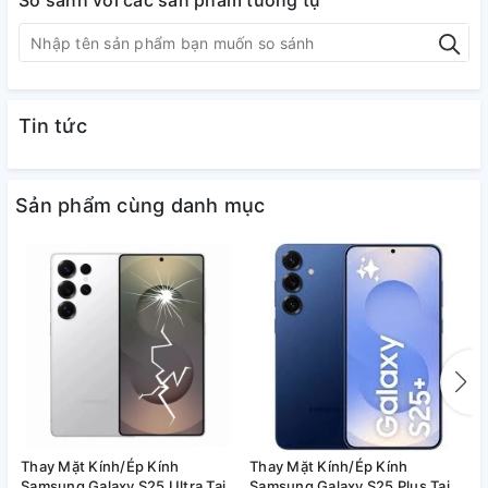
So sánh với các sản phẩm tương tự
Tin tức
Sản phẩm cùng danh mục
Thay Mặt Kính/Ép Kính
Thay Mặt Kính/Ép Kính
T
Samsung Galaxy S25 Ultra Tại
Samsung Galaxy S25 Plus Tại
S