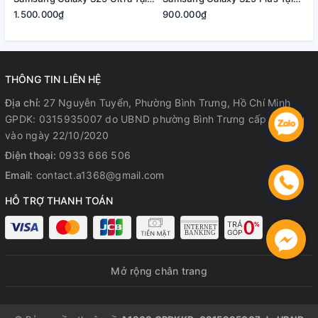
Quận 2, Tp. Thủ Đức | Bảo
Quận 2, Tp. Thủ Đức | Bảo
2
1.500.000₫
900.000₫
8
Hành Rõ Ràng
Hành Rõ Ràng
R
THÔNG TIN LIÊN HỆ
Địa chỉ:
27 Nguyễn Tuyển, Phường Bình Trưng, Hồ Chí Minh
GPDK: 0315935007 do UBND phường Bình Trưng cấp lần đầu
vào ngày 22/10/2020
Điện thoại:
0933 666 506
Email:
contact.a1368@gmail.com
HỖ TRỢ THANH TOÁN
Mở rộng chân trang