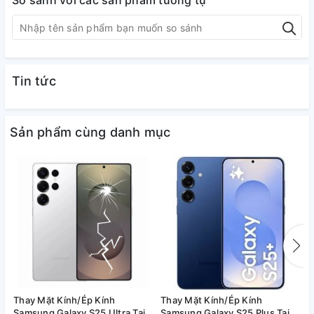
So sánh với các sản phẩm tương tự
Tin tức
Sản phẩm cùng danh mục
Thay Mặt Kính/Ép Kính
Thay Mặt Kính/Ép Kính
T
Samsung Galaxy S25 Ultra Tại
Samsung Galaxy S25 Plus Tại
S