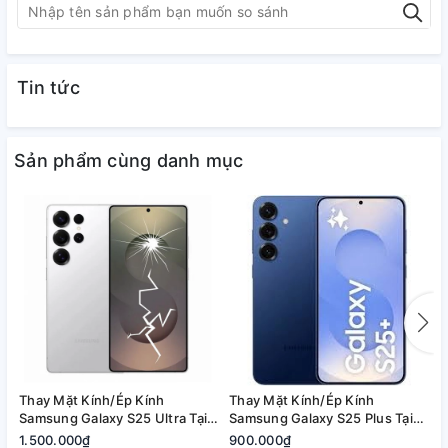
Tin tức
Sản phẩm cùng danh mục
Thay Mặt Kính/Ép Kính
Thay Mặt Kính/Ép Kính
T
Samsung Galaxy S25 Ultra Tại
Samsung Galaxy S25 Plus Tại
S
Quận 2, Tp. Thủ Đức | Bảo
Quận 2, Tp. Thủ Đức | Bảo
2
1.500.000₫
900.000₫
8