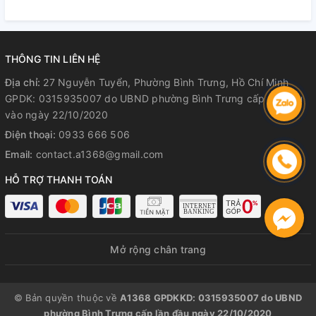
Hành Rõ Ràng
Hành Rõ Ràng
R
THÔNG TIN LIÊN HỆ
Địa chỉ:
27 Nguyễn Tuyển, Phường Bình Trưng, Hồ Chí Minh
GPDK: 0315935007 do UBND phường Bình Trưng cấp lần đầu
vào ngày 22/10/2020
Điện thoại:
0933 666 506
Email:
contact.a1368@gmail.com
HỖ TRỢ THANH TOÁN
Mở rộng chân trang
© Bản quyền thuộc về
A1368 GPDKKD: 0315935007 do UBND
phường Bình Trưng cấp lần đầu ngày 22/10/2020