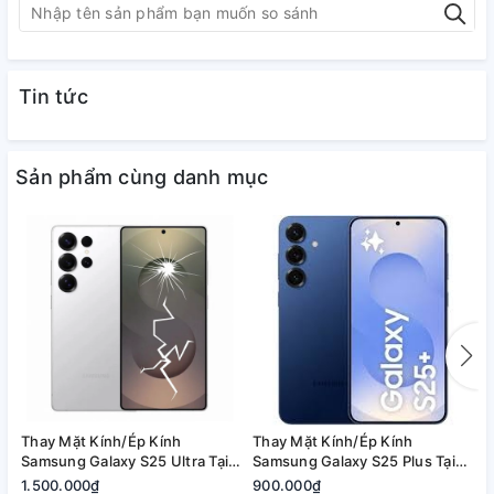
Tin tức
Sản phẩm cùng danh mục
Thay Mặt Kính/Ép Kính
Thay Mặt Kính/Ép Kính
T
Samsung Galaxy S25 Ultra Tại
Samsung Galaxy S25 Plus Tại
S
Quận 2, Tp. Thủ Đức | Bảo
Quận 2, Tp. Thủ Đức | Bảo
2
1.500.000₫
900.000₫
8