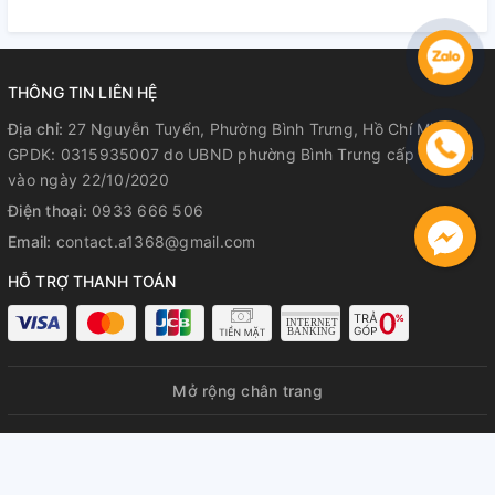
Hành Rõ Ràng
Hành Rõ Ràng
R
THÔNG TIN LIÊN HỆ
Địa chỉ:
27 Nguyễn Tuyển, Phường Bình Trưng, Hồ Chí Minh
GPDK: 0315935007 do UBND phường Bình Trưng cấp lần đầu
vào ngày 22/10/2020
Điện thoại:
0933 666 506
Email:
contact.a1368@gmail.com
HỖ TRỢ THANH TOÁN
Mở rộng chân trang
© Bản quyền thuộc về
A1368 GPDKKD: 0315935007 do UBND
phường Bình Trưng cấp lần đầu ngày 22/10/2020