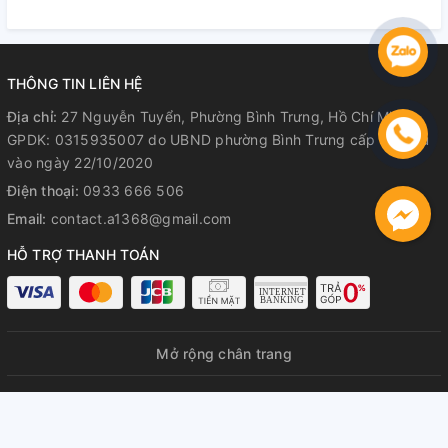
Hành Rõ Ràng
Hành Rõ Ràng
R
THÔNG TIN LIÊN HỆ
Địa chỉ:
27 Nguyễn Tuyển, Phường Bình Trưng, Hồ Chí Minh
GPDK: 0315935007 do UBND phường Bình Trưng cấp lần đầu
vào ngày 22/10/2020
Điện thoại:
0933 666 506
Email:
contact.a1368@gmail.com
HỖ TRỢ THANH TOÁN
Mở rộng chân trang
© Bản quyền thuộc về
A1368 GPDKKD: 0315935007 do UBND
phường Bình Trưng cấp lần đầu ngày 22/10/2020