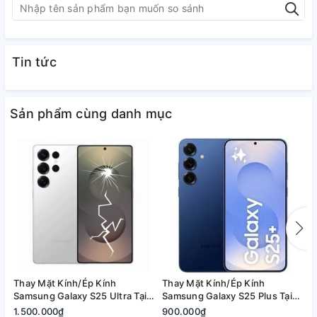
Tin tức
Sản phẩm cùng danh mục
Thay Mặt Kính/Ép Kính
Thay Mặt Kính/Ép Kính
T
Samsung Galaxy S25 Ultra Tại
Samsung Galaxy S25 Plus Tại
S
Quận 2, Tp. Thủ Đức | Bảo
Quận 2, Tp. Thủ Đức | Bảo
2
1.500.000₫
900.000₫
8