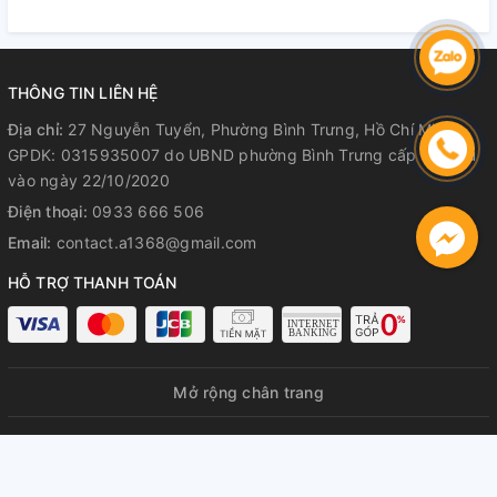
Hành Rõ Ràng
Hành Rõ Ràng
R
THÔNG TIN LIÊN HỆ
Địa chỉ:
27 Nguyễn Tuyển, Phường Bình Trưng, Hồ Chí Minh
GPDK: 0315935007 do UBND phường Bình Trưng cấp lần đầu
vào ngày 22/10/2020
Điện thoại:
0933 666 506
Email:
contact.a1368@gmail.com
HỖ TRỢ THANH TOÁN
Mở rộng chân trang
© Bản quyền thuộc về
A1368 GPDKKD: 0315935007 do UBND
phường Bình Trưng cấp lần đầu ngày 22/10/2020