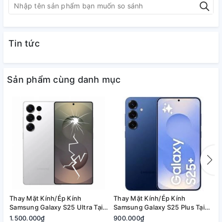
Tin tức
Sản phẩm cùng danh mục
Thay Mặt Kính/Ép Kính
Thay Mặt Kính/Ép Kính
T
Samsung Galaxy S25 Ultra Tại
Samsung Galaxy S25 Plus Tại
S
Quận 2, Tp. Thủ Đức | Bảo
Quận 2, Tp. Thủ Đức | Bảo
2
1.500.000₫
900.000₫
8