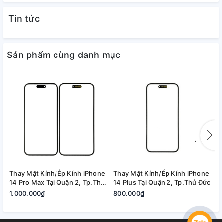
Tin tức
Sản phẩm cùng danh mục
🌟 Vì sao nên ép kính iPhone tại A1368?
✅ Thiết bị ép kính chuyên dụng – không bọt khí.
✅ Kỹ thuật viên lành nghề – thao tác chuẩn xác.
✅ Giữ nguyên màn và cảm ứng gốc – hình ảnh sắc
nét.
Thay Mặt Kính/Ép Kính iPhone
Thay Mặt Kính/Ép Kính iPhone
T
14 Pro Max Tại Quận 2, Tp.Thủ
✅ Lấy máy nhanh trong ngày – không giữ máy qua
14 Plus Tại Quận 2, Tp.Thủ Đức
1
Đức
1.000.000₫
800.000₫
6
đêm.
✅ Bảo hành rõ ràng – hỗ trợ tận tình sau sửa chữa.
Liên hệ ngay
để được tư vấn và kiểm tra miễn phí.