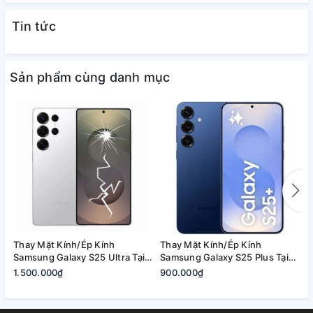
Tin tức
Sản phẩm cùng danh mục
🌟 Vì sao nên ép kính iPhone tại A1368?
Thay Mặt Kính/Ép Kính
Thay Mặt Kính/Ép Kính
T
✅ Thiết bị ép kính chuyên dụng – không bọt khí.
Samsung Galaxy S25 Ultra Tại
Samsung Galaxy S25 Plus Tại
S
✅ Kỹ thuật viên lành nghề – thao tác chuẩn xác.
Quận 2, Tp. Thủ Đức | Bảo
Quận 2, Tp. Thủ Đức | Bảo
2
1.500.000₫
900.000₫
8
Hành Rõ Ràng
Hành Rõ Ràng
R
✅ Giữ nguyên màn và cảm ứng gốc – hình ảnh sắc
nét.