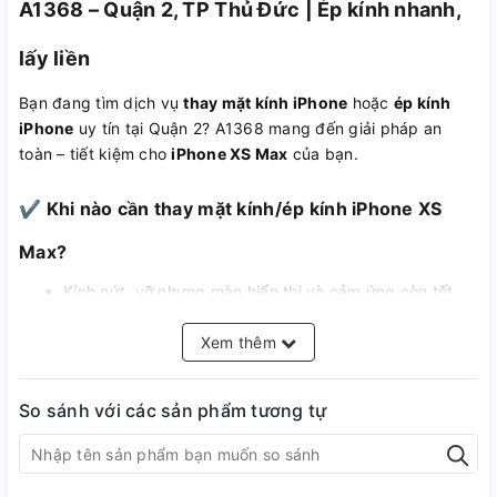
A1368 – Quận 2, TP Thủ Đức | Ép kính nhanh,
lấy liền
Bạn đang tìm dịch vụ
thay mặt kính iPhone
hoặc
ép kính
iPhone
uy tín tại Quận 2? A1368 mang đến giải pháp an
toàn – tiết kiệm cho
iPhone XS Max
của bạn.
✔ Khi nào cần thay mặt kính/ép kính iPhone XS
Max?
Kính nứt, vỡ nhưng màn hiển thị và cảm ứng còn tốt.
Không có sọc màn, chảy mực hay ám màu.
Muốn tiết kiệm chi phí so với thay nguyên màn hình.
Xem thêm
So sánh với các sản phẩm tương tự