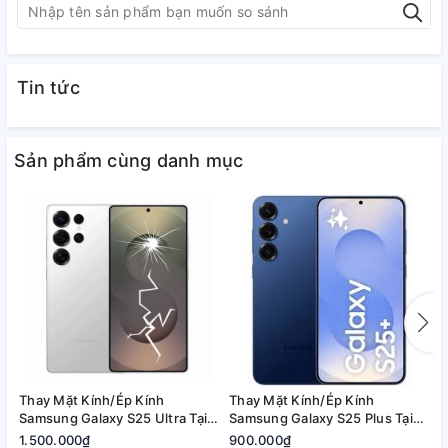
Tin tức
Sản phẩm cùng danh mục
Thay Mặt Kính/Ép Kính
Thay Mặt Kính/Ép Kính
T
Samsung Galaxy S25 Ultra Tại
Samsung Galaxy S25 Plus Tại
S
Quận 2, Tp. Thủ Đức | Bảo
Quận 2, Tp. Thủ Đức | Bảo
2
1.500.000₫
900.000₫
8