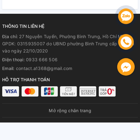
Hành Rõ Ràng
Hành Rõ Ràng
R
THÔNG TIN LIÊN HỆ
Địa chỉ:
27 Nguyễn Tuyển, Phường Bình Trưng, Hồ Chí Minh
GPDK: 0315935007 do UBND phường Bình Trưng cấp lần đầu
vào ngày 22/10/2020
Điện thoại:
0933 666 506
Email:
contact.a1368@gmail.com
HỖ TRỢ THANH TOÁN
Mở rộng chân trang
© Bản quyền thuộc về
A1368 GPDKKD: 0315935007 do UBND
phường Bình Trưng cấp lần đầu ngày 22/10/2020