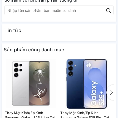
So sánh với các sản phẩm tương tự
Tin tức
Sản phẩm cùng danh mục
Thay Mặt Kính/Ép Kính
Thay Mặt Kính/Ép Kính
T
Samsung Galaxy S25 Ultra Tại
Samsung Galaxy S25 Plus Tại
S