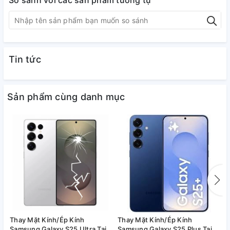
So sánh với các sản phẩm tương tự
Tin tức
Sản phẩm cùng danh mục
Thay Mặt Kính/Ép Kính
Thay Mặt Kính/Ép Kính
T
Samsung Galaxy S25 Ultra Tại
Samsung Galaxy S25 Plus Tại
S