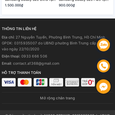
Quận 2, Tp. Thủ Đức | Bảo
Quận 2, Tp. Thủ Đức | Bảo
2
1.500.000₫
900.000₫
8
Hành Rõ Ràng
Hành Rõ Ràng
R
THÔNG TIN LIÊN HỆ
Địa chỉ:
27 Nguyễn Tuyển, Phường Bình Trưng, Hồ Chí Minh
GPDK: 0315935007 do UBND phường Bình Trưng cấp lần đầu
vào ngày 22/10/2020
Điện thoại:
0933 666 506
Email:
contact.a1368@gmail.com
HỖ TRỢ THANH TOÁN
Mở rộng chân trang