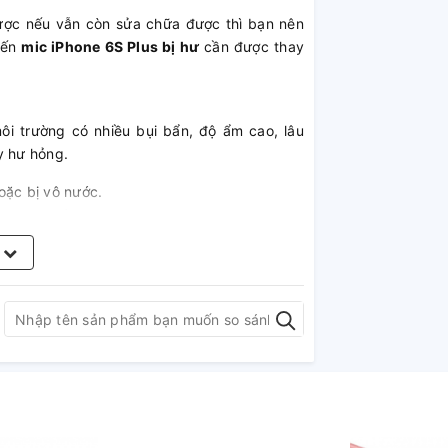
ược nếu vẫn còn sửa chữa được thì bạn nên
đến
mic iPhone 6S Plus bị hư
cần được thay
i trường có nhiều bụi bẩn, độ ẩm cao, lâu
y hư hỏng.
oặc bị vô nước.
lus bị hư
m
 bị rè.
tiếng bạn nói hoặc nghe nhưng bị rè.
e 6S Plus tại A1368
g của khách hàng lên đầu. A1368 cam kết: