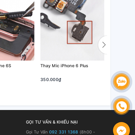
ne 6S
Thay Mic iPhone 6 Plus
Thay Mic iP
350.000₫
Liên hệ
GỌI TƯ VẤN & KHIẾU NẠI
Gọi Tư Vấn
092 331 1368
(8h00 -