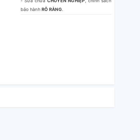
- Sửa chữa
CHUYÊN NGHIỆP
, chính sách
bảo hành
RÕ RÀNG
.
- Báo giá
MIỄN PHÍ
, không sửa không lấy
tiền.
- Hoàn tiền 100% phí dịch vụ nếu khách
hàng không hài lòng.
- Theo dõi
TRỰC TIẾP
quá trình sửa chữa.