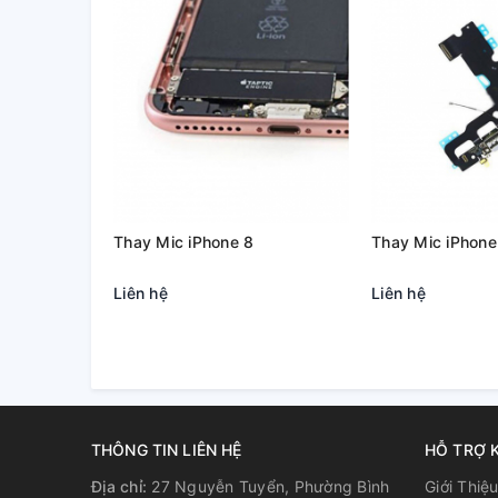
- Chi phí sửa chữa hợp lý
- Kỹ thuật viên kinh nghiệm, khéo léo
- Tư vấn tận tình và báo giá trước khi sửa chữa
- Khách hàng có thể theo dõi quá trình sửa chữa tr
- Cam kết không luộc đồ, quy trình sửa chữa minh b
Mọi thắc mắc cần được giải đáp, quý khách vui lòng 
1368
Thay Mic iPhone 8
Thay Mic iPhone
Liên hệ
Liên hệ
THÔNG TIN LIÊN HỆ
HỖ TRỢ 
Địa chỉ:
27 Nguyễn Tuyển, Phường Bình
Giới Thiệ