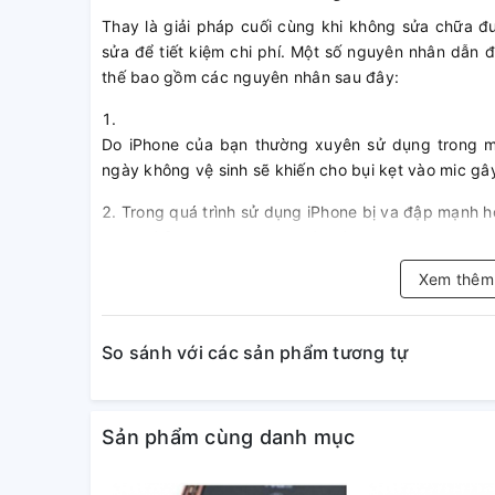
Thay là giải pháp cuối cùng khi không sửa chữa đ
sửa để tiết kiệm chi phí. Một số nguyên nhân dẫn 
thế bao gồm các nguyên nhân sau đây:
Do iPhone của bạn thường xuyên sử dụng trong mô
ngày không vệ sinh sẽ khiến cho bụi kẹt vào mic gâ
Trong quá trình sử dụng iPhone bị va đập mạnh h
2. Hiện tượng mic iPhone 6S P
Xem thê
- Không thể thu âm được hoặc thu âm có tiếng nhưng
- Khi gọi điện thì đầu dây bên kia không nghe được 
So sánh với các sản phẩm tương tự
3. Vì sao nên Thay mic iPhon
Tại A1368 chúng tôi luôn đặt niềm tin và sự hài lòn
Sản phẩm cùng danh mục
- Linh kiện chất lượng, trang thiết bị hiện đại