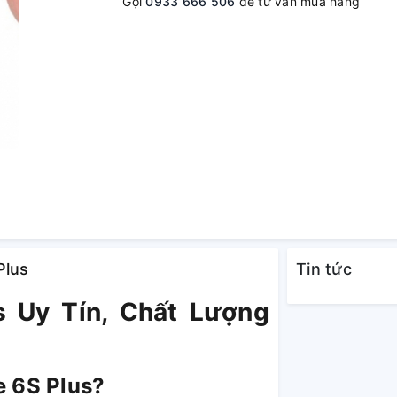
Gọi
0933 666 506
để tư vấn mua hàng
Plus
Tin tức
s Uy Tín, Chất Lượng
e 6S Plus?