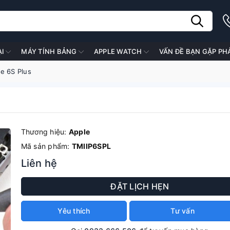
ẠI
MÁY TÍNH BẢNG
APPLE WATCH
VẤN ĐỀ BẠN GẶP PH
e 6S Plus
Thương hiệu:
Apple
Mã sản phẩm:
TMIIP6SPL
Liên hệ
ĐẶT LỊCH HẸN
Yêu thích
Tư vấn