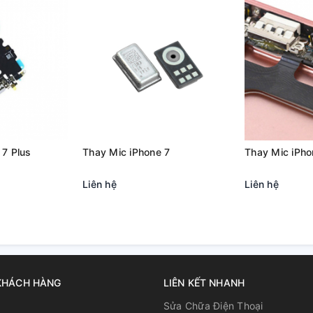
ên máy của mình
ạch và rõ ràng
liên hệ hotline
0933 666 506 hoặc 092 331
 7 Plus
Thay Mic iPhone 7
Thay Mic iPho
Liên hệ
Liên hệ
KHÁCH HÀNG
LIÊN KẾT NHANH
u
Sửa Chữa Điện Thoại